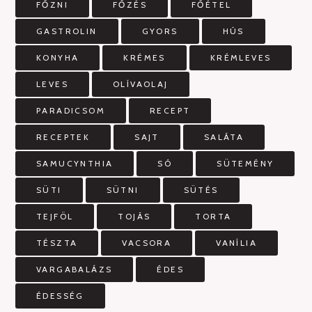
FŐZNI
FŐZÉS
FŐÉTEL
GASTROLIN
GYORS
HÚS
KONYHA
KRÉMES
KRÉMLEVES
LEVES
OLÍVAOLAJ
PARADICSOM
RECEPT
RECEPTEK
SAJT
SALÁTA
SAMUCYNTHIA
SÓ
SÜTEMÉNY
SÜTI
SÜTNI
SÜTÉS
TEJFÖL
TOJÁS
TORTA
TÉSZTA
VACSORA
VANÍLIA
VARGABALÁZS
ÉDES
ÉDESSÉG