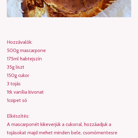
Hozzávalók:
500g mascarpone
175ml habtejszín
35g liszt
150g cukor
3 tojás
1tk vanília kivonat
1csipet só
Elkészítés:
A mascarponét kikeverjük a cukorral, hozzáadjuk a
tojásokat majd mehet minden bele, csomómentesre