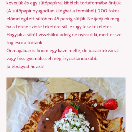
keverjük és egy sütőpapírral kibélelt tortaformába öntjük.
(A sütőpapír nyugodtan kilóghat a formából). 200 fokos
előmelegített sütőben 45 percig sütjük. Ne ijedjünk meg,
ha a teteje szinte feketére sül, ez így lesz tökéletes.
Hagyjuk a sütőt visszhűlni, addig ne nyissuk ki, mert össze
fog esni a tortánk.
Önmagában is finom egy kávé mellé, de baracklekvárral
vagy friss gyümölccsel még ínycsiklandozóbb.
Jó étvágyat hozzá!