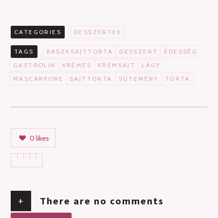
CATEGORIES
DESSZERTEK
TAGS
BASZKSAJTTORTA
DESSZERT
ÉDESSÉG
GASTROLIN
KRÉMES
KRÉMSAJT
LÁGY
MASCARPONE
SAJTTORTA
SÜTEMÉNY
TORTA
0
likes
+
There are no comments