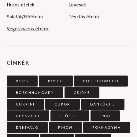
Húsos ételek
Levesek
Saláták/Előételek
Tésztás ételek
Vegetáriánus ételek
CÍMKÉK
BORS
BOSCH
BOSCHHOMEHU
BOSCHHUNGARY
CSIRKE
CUKKINI
CUKOR
DANKÜCHE
DESSZERT
ELŐÉTEL
ENNI
ENNIVALÓ
FINOM
FOKHAGYMA