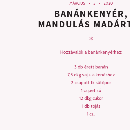
MÁRCIUS
5
2020
BANÁNKENYÉR,
MANDULÁS MADÁR
✻
Hozzávalók a banánkenyérhez:
3 db érett banán
7,5 dkg vaj + a kenéshez
2 csapott tk sütőpor
1 csipet só
12 dkg cukor
1 db tojás
1 cs..