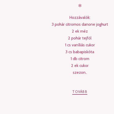
✻
Hozzávalók:
3 pohár citromos danone joghurt
2 ek méz
2 pohár tejföl
1 cs vaníliás cukor
3 cs babapiskóta
1 db citrom
2 ek cukor
szezon..
TOVÁBB