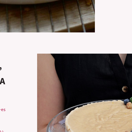
”
A
-es