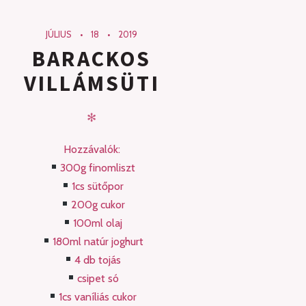
JÚLIUS
18
2019
BARACKOS
VILLÁMSÜTI
✻
Hozzávalók:
300g finomliszt
1cs sütőpor
200g cukor
100ml olaj
180ml natúr joghurt
4 db tojás
csipet só
1cs vaníliás cukor