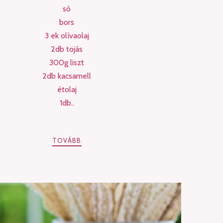
só
bors
3 ek olívaolaj
2db tojás
300g liszt
2db kacsamell
étolaj
1db..
TOVÁBB