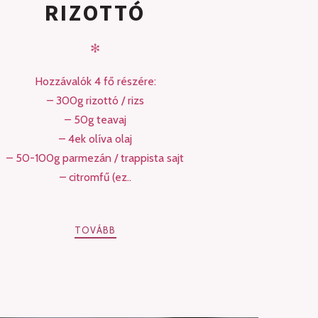
RIZOTTÓ
✻
Hozzávalók 4 fő részére:
– 300g rizottó / rizs
– 50g teavaj
– 4ek olíva olaj
– 50-100g parmezán / trappista sajt
– citromfű (ez..
TOVÁBB