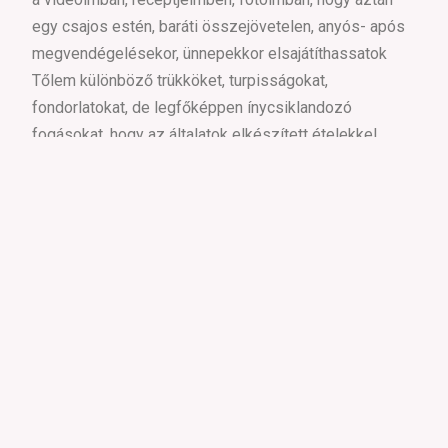
egy csajos estén, baráti összejövetelen, anyós- após
megvendégelésekor, ünnepekkor elsajátíthassatok
Tőlem különböző trükköket, turpisságokat,
fondorlatokat, de legfőképpen ínycsiklandozó
fogásokat, hogy az általatok elkészített ételekkel
lenyűgözhessétek környezeteteket!
Köszönöm, hogy ellátogattál az oldalamra!
SOCIAL
instagram
facebook
youtube