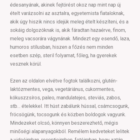
édesanyának, akinek fejtörést okoz nap mint nap új
ételt varázsolni az asztalra, egyetemista fiataloknak,
akik úgy hiszik nincs idejük meleg ételt készíteni, és a
sokáig dolgozóknak is, akik fáradtan hazaérve, finom,
meleg vacsorára vágynának. Mindezt egy esendő, laza,
humoros stílusban, hiszen a főzés nem minden
esetben szép, steril folyamat, főleg, ha gyerekek
vesznek körül.
Ezen az oldalon elvétve fogtok találkozni, glutén-
laktózmentes, vega, vegetáriánus, cukormentes,
kókuszzsíros, paleo, mandulatejes, steviás, zabos,
stb… ételekkel. Itt húst zabálunk hússal, csámcsogunk,
fröcsögünk, tocsogunk és közben boldogok vagyunk.
Mindezeket olcsó, könnyen beszerezhető, mégis
minőségi alapanyagokból. Remélem kedveteket lelitek
a videóimban, receptjeimben, fotóimban, hogy aztán