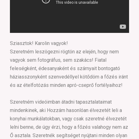
Sziasztok! Karolin vagyok!
Szeretném leszögezni rögtön az elején, hogy nem
vagyok sem fotográfus, sem szakács! Fiatal
feleségként, édesanyaként és szárnyait bontogató
háziasszonyként szenvedéllyel kötődöm a főzés iránt
és az ételfotózás minden apró-cseprő fortélyaihoz!
Szeretném videóimban átadni tapasztalataimat
mindenkinek, aki Hozzám hasonlóan élvezetét leli a
konyhai munkálatokban, vagy csak szeretné élvezetét
lelni benne, de úgy érzi, hogy a főzés valahogy nem az
Ő asztala. Szeretnék segítséget nyújtani minden olyan