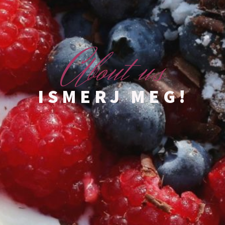
A
bout us
ISMERJ MEG!