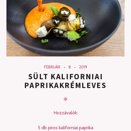
FEBRUÁR
8
2019
SÜLT KALIFORNIAI
PAPRIKAKRÉMLEVES
✻
Hozzávalók:
5 db piros kaliforniai paprika