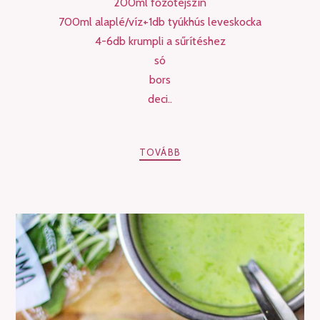
200ml főzőtejszín
700ml alaplé/víz+1db tyúkhús leveskocka
4-6db krumpli a sűrítéshez
só
bors
deci..
TOVÁBB