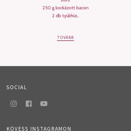
250 g kockázott bacon
2 db tyúkhús..
TOVÁBB
PREV
NEXT
POSTS
SOCIAL
NAVIGATION
instagram
facebook
youtube
KÖVESS INSTAGRAMON