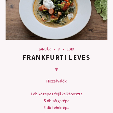
JANUÁR
9
2019
FRANKFURTI LEVES
✻
Hozzávalók:
1 db közepes fejű kelkáposzta
5 db sárgarépa
3 db fehérrépa