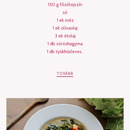
150 g főzőtejszín
só
1 ek méz
1 ek olívaolaj
3 ek étolaj
1 db vöröshagyma
1 db tyúkhúsleves..
TOVÁBB