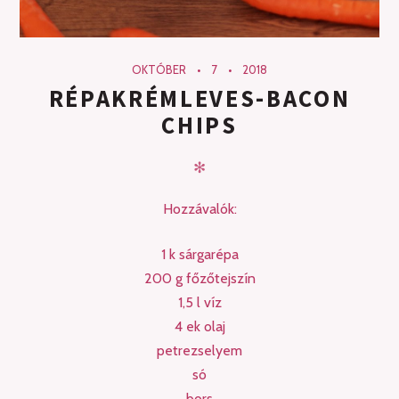
OKTÓBER
7
2018
RÉPAKRÉMLEVES-BACON
CHIPS
✻
Hozzávalók:
1 k sárgarépa
200 g főzőtejszín
1,5 l víz
4 ek olaj
petrezselyem
só
bors