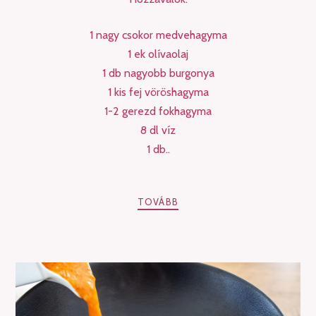
1 nagy csokor medvehagyma
1 ek olívaolaj
1 db nagyobb burgonya
1 kis fej vöröshagyma
1-2 gerezd fokhagyma
8 dl víz
1 db..
TOVÁBB