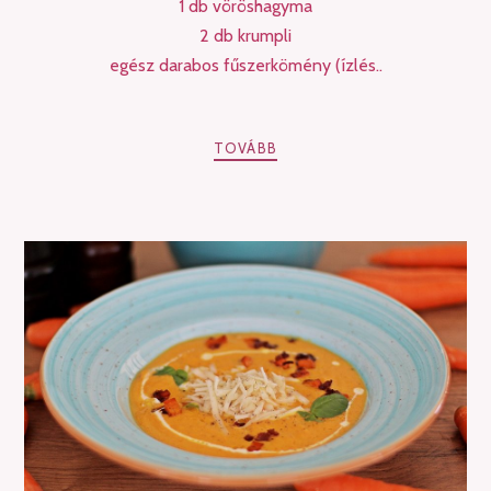
1 db vöröshagyma
2 db krumpli
egész darabos fűszerkömény (ízlés..
TOVÁBB