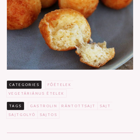
CATEGORIES
FŐÉTELEK
VEGETÁRIÁNUS ÉTELEK
TAGS
GASTROLIN
RÁNTOTTSAJT
SAJT
SAJTGOLYÓ
SAJTOS