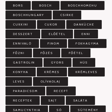
BORS
BOSCH
BOSCHHOMEHU
BOSCHHUNGARY
CSIRKE
CUKKINI
CUKOR
DANKÜCHE
DESSZERT
ELŐÉTEL
ENNI
ENNIVALÓ
FINOM
FOKHAGYMA
FŐZNI
FŐZÉS
FŐÉTEL
GASTROLIN
GYORS
HÚS
KONYHA
KRÉMES
KRÉMLEVES
LEVES
OLÍVAOLAJ
PARADICSOM
RECEPT
RECEPTEK
SAJT
SALÁTA
SAMUCYNTHIA
SÓ
SÜTEMÉNY