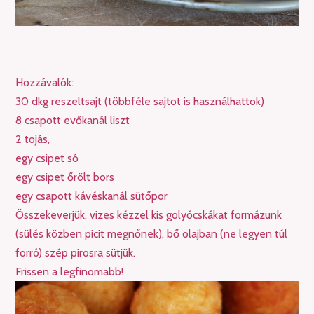
Hozzávalók:
30 dkg reszeltsajt (többféle sajtot is használhattok)
8 csapott evőkanál liszt
2 tojás,
egy csipet só
egy csipet őrölt bors
egy csapott kávéskanál sütőpor
Összekeverjük, vizes kézzel kis golyócskákat formázunk
(sülés közben picit megnőnek), bő olajban (ne legyen túl
forró) szép pirosra sütjük.
Frissen a legfinomabb!