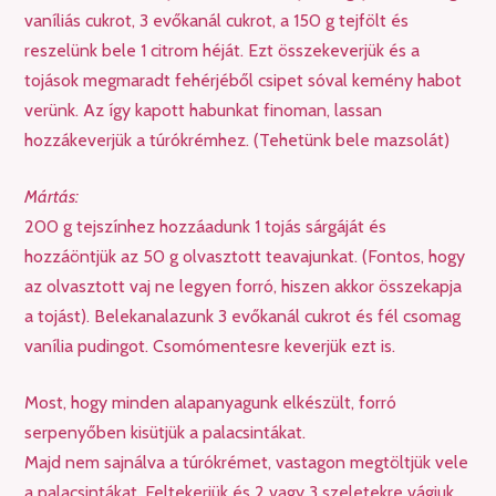
vaníliás cukrot, 3 evőkanál cukrot, a 150 g tejfölt és
reszelünk bele 1 citrom héját. Ezt összekeverjük és a
tojások megmaradt fehérjéből csipet sóval kemény habot
verünk. Az így kapott habunkat finoman, lassan
hozzákeverjük a túrókrémhez. (Tehetünk bele mazsolát)
Mártás:
200 g tejszínhez hozzáadunk 1 tojás sárgáját és
hozzáöntjük az 50 g olvasztott teavajunkat. (Fontos, hogy
az olvasztott vaj ne legyen forró, hiszen akkor összekapja
a tojást). Belekanalazunk 3 evőkanál cukrot és fél csomag
vanília pudingot. Csomómentesre keverjük ezt is.
Most, hogy minden alapanyagunk elkészült, forró
serpenyőben kisütjük a palacsintákat.
Majd nem sajnálva a túrókrémet, vastagon megtöltjük vele
a palacsintákat. Feltekerjük és 2 vagy 3 szeletekre vágjuk.