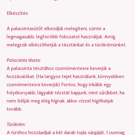
Elkészítés:
A palacsintasütőt elkezdjük melegíteni, szinte a
legmagasabb, legforróbb fokozatot használjuk. Amíg
melegszik elkészíthetjük a tésztánkat és a túrókrémünket.
Palacsinta tészta:
A palacsinta tésztához csomómentesre keverjük a
hozzávalókat. (Ha langyos tejet használunk, könnyebben
csomómentesre keverjük) Fontos, hogy inkább egy
folyékonyabb, lágyabb tésztát kapjunk, mint sűrűbbet, ha
nem ítéljük meg elég hígnak, akkor vízzel hígíthatjuk
tovább.
Túrókrém:
A túróhoz hozzáadjuk a két darab tojás sárgáját, 1 csomag