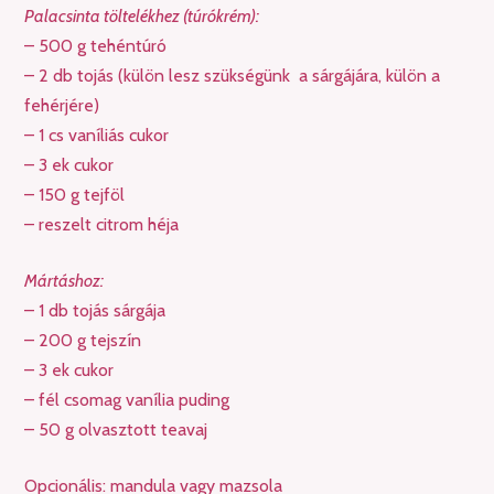
Palacsinta töltelékhez (túrókrém):
– 500 g tehéntúró
– 2 db tojás (külön lesz szükségünk a sárgájára, külön a
fehérjére)
– 1 cs vaníliás cukor
– 3 ek cukor
– 150 g tejföl
– reszelt citrom héja
Mártáshoz:
– 1 db tojás sárgája
– 200 g tejszín
– 3 ek cukor
– fél csomag vanília puding
– 50 g olvasztott teavaj
Opcionális: mandula vagy mazsola