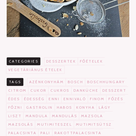
CATEGORIES
DESSZERTEK
FŐÉTELEK
VEGETÁRIÁNUS ÉTELEK
TAGS
AZÉNKONYHÁM
BOSCH
BOSCHHUNGARY
CITROM
CUKOR
CUKROS
DANKÜCHE
DESSZERT
ÉDES
ÉDESSÉG
ENNI
ENNIVALÓ
FINOM
FŐZÉS
FŐZNI
GASTROLIN
HABOS
KONYHA
LÁGY
LISZT
MANDULA
MANDULÁS
MAZSOLA
MAZSOLÁS
MUTIMITESZEL
MUTIMITSÜTSZ
PALACSINTA
PALI
RAKOTTPALACSINTA