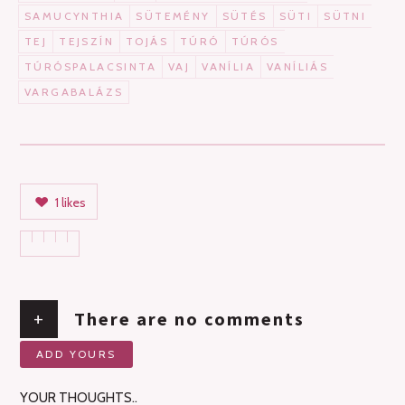
SAMUCYNTHIA
SÜTEMÉNY
SÜTÉS
SÜTI
SÜTNI
TEJ
TEJSZÍN
TOJÁS
TÚRÓ
TÚRÓS
TÚRÓSPALACSINTA
VAJ
VANÍLIA
VANÍLIÁS
VARGABALÁZS
1
likes
+
There are no comments
ADD YOURS