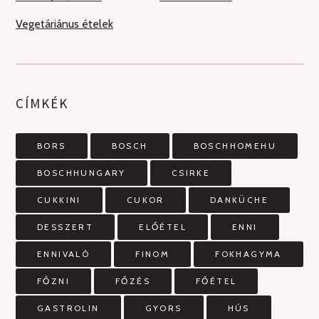
Vegetáriánus ételek
CÍMKÉK
BORS
BOSCH
BOSCHHOMEHU
BOSCHHUNGARY
CSIRKE
CUKKINI
CUKOR
DANKÜCHE
DESSZERT
ELŐÉTEL
ENNI
ENNIVALÓ
FINOM
FOKHAGYMA
FŐZNI
FŐZÉS
FŐÉTEL
GASTROLIN
GYORS
HÚS