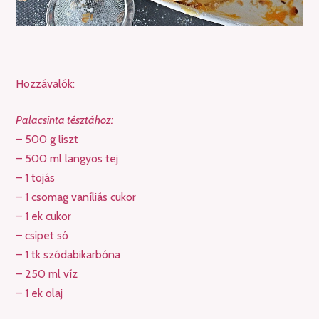
Hozzávalók:
Palacsinta tésztához:
– 500 g liszt
– 500 ml langyos tej
– 1 tojás
– 1 csomag vaníliás cukor
– 1 ek cukor
– csipet só
– 1 tk szódabikarbóna
– 250 ml víz
– 1 ek olaj