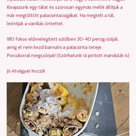
Kivajazunk egy tálat és szorosan egymás mellé állítjuk a
már megtöltött palacsintacsigákat. Ha megtelt a tál,
leöntjük a vaníliás öntettel.
180 fokos előmelegített sütőben 30-40 percig sütjük,
amíg el nem kezd barnulni a palacsinta teteje.
Porcukorral megszórjuk! (Szórhatunk rá pirított mandulát is)
Jó étvágyat hozzá!