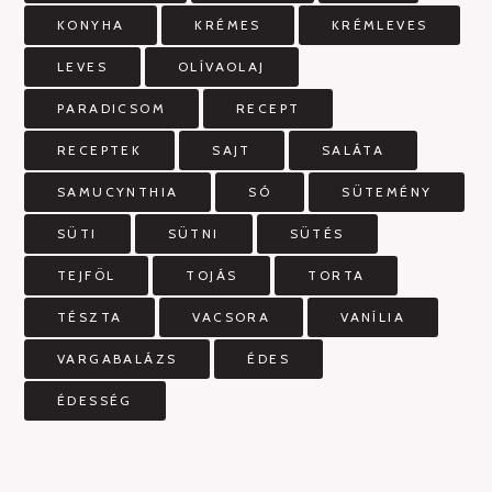
KONYHA
KRÉMES
KRÉMLEVES
LEVES
OLÍVAOLAJ
PARADICSOM
RECEPT
RECEPTEK
SAJT
SALÁTA
SAMUCYNTHIA
SÓ
SÜTEMÉNY
SÜTI
SÜTNI
SÜTÉS
TEJFÖL
TOJÁS
TORTA
TÉSZTA
VACSORA
VANÍLIA
VARGABALÁZS
ÉDES
ÉDESSÉG