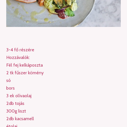
3-4 fő részére
Hozzávalók:
Fél fej kelkáposzta
2 tk fűszer kömény
só
bors
3 ek olívaolaj
2db tojás
300g liszt
2db kacsamell
étolaj