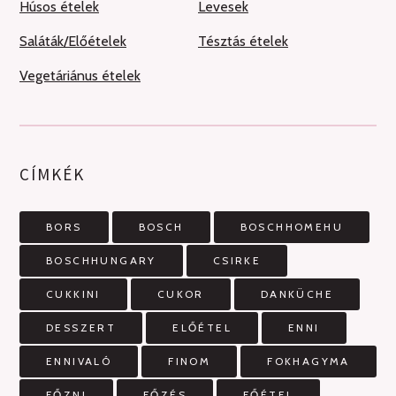
Húsos ételek
Levesek
Saláták/Előételek
Tésztás ételek
Vegetáriánus ételek
CÍMKÉK
BORS
BOSCH
BOSCHHOMEHU
BOSCHHUNGARY
CSIRKE
CUKKINI
CUKOR
DANKÜCHE
DESSZERT
ELŐÉTEL
ENNI
ENNIVALÓ
FINOM
FOKHAGYMA
FŐZNI
FŐZÉS
FŐÉTEL