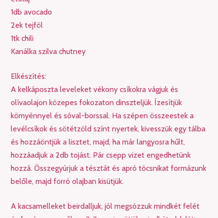
1db avocado
2ek tejföl
1tk chili
Kanálka szilva chutney
Elkészítés:
A kelkáposzta leveleket vékony csíkokra vágjuk és
olívaolajon közepes fokozaton dinszteljük. Ízesítjük
kömyénnyel és sóval-borssal. Ha szépen összeestek a
levélcsíkok és sötétzöld színt nyertek, kivesszük egy tálba
és hozzáöntjük a lisztet, majd, ha már langyosra hűlt,
hozzáadjuk a 2db tojást. Pár csepp vizet engedhetünk
hozzá. Összegyúrjuk a tésztát és apró tócsnikat formázunk
belőle, majd forró olajban kisütjük.
A kacsamelleket beirdalljuk, jól megsózzuk mindkét felét