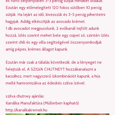
és forró serpenyőben 3-3 percig sütjük mindkét oldalát.
Ezután egy előmelegített 120 fokos sütőben 10 percig
sütjük. Ha lejárt az idő, kivesszük és 3-5 percig pihentetni
hagyjuk. Addig elkészítjük az avocado krémet.
1 db avocadot megpucolunk, 2 evőkanál tejfölt adunk
hozzá, ízlés szerint mehet bele egy csipet só, szintén ízlés
szerint chili és egy villa segítségével összenyomkodjuk
amíg pépes, krémes állagot kapunk.
Ezután már csak a tálalás következik, de a lényeget ne
felejtsük el, A SZILVA CHUTNEYT hozzákanalazni a
kacsához, mert nagyszerű ízkombinációt kapunk, a hús
mellé hamromizálva az édeskés szilva ízével.
szilva chutney ajánlás:
Kanálka Manufaktúra (Müllerben kapható)
http://kanalkakremek.hu