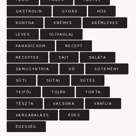
GASTROLIN
GYORS
HÚS
KONYHA
KRÉMES
KRÉMLEVES
LEVES
OLÍVAOLAJ
PARADICSOM
RECEPT
RECEPTEK
SAJT
SALÁTA
SAMUCYNTHIA
SÓ
SÜTEMÉNY
SÜTI
SÜTNI
SÜTÉS
TEJFÖL
TOJÁS
TORTA
TÉSZTA
VACSORA
VANÍLIA
VARGABALÁZS
ÉDES
ÉDESSÉG