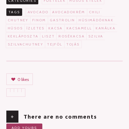
CATEGORIES
FŐÉTELEK
HÚSOS ÉTELEK
TAGS
AVOCADO
AVOCADOKRÉM
CHILI
CHUTNEY
FINOM
GASTROLIN
HÚSIMÁDÓKNAK
HÚSOS
ÍZLETES
KACSA
KACSAMELL
KANÁLKA
KEKLÁPOSZTA
LISZT
ROSÉKACSA
SZILVA
SZILVACHUTNEY
TEJFÖL
TOJÁS
0
likes
+
There are no comments
ADD YOURS