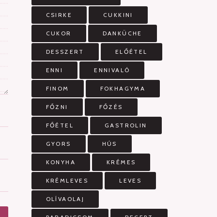
CSIRKE
CUKKINI
CUKOR
DANKÜCHE
DESSZERT
ELŐÉTEL
ENNI
ENNIVALÓ
FINOM
FOKHAGYMA
FŐZNI
FŐZÉS
FŐÉTEL
GASTROLIN
GYORS
HÚS
KONYHA
KRÉMES
KRÉMLEVES
LEVES
OLÍVAOLAJ