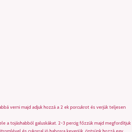
abbá verni majd adjuk hozzá a 2 ek porcukrot és verjük teljesen
ele a tojáshabból galuskákat. 2-3 percig főzzük majd megfordítjuk
 citromlével és cukorral jó habosra keverjük, öntsünk hozzá egy