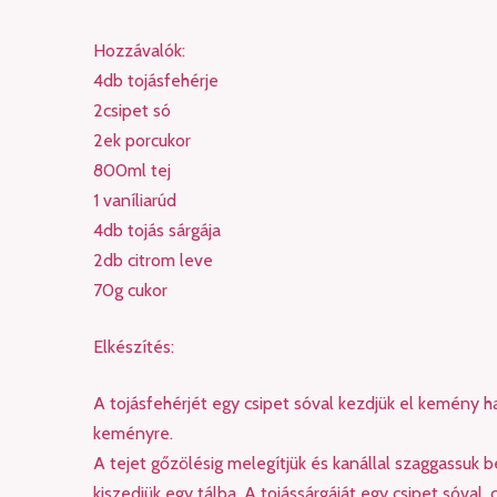
Hozzávalók:
4db tojásfehérje
2csipet só
2ek porcukor
800ml tej
1 vaníliarúd
4db tojás sárgája
2db citrom leve
70g cukor
Elkészítés:
A tojásfehérjét egy csipet sóval kezdjük el kemény h
keményre.
A tejet gőzölésig melegítjük és kanállal szaggassuk b
kiszedjük egy tálba. A tojássárgáját egy csipet sóval,