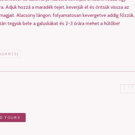
a. Adjuk hozzá a maradék tejet, keverjük el és öntsük vissza az
 magjait. Alacsony lángon, folyamatosan kevergetve addig főzzük,
tán tegyük bele a galuskákat és 2-3 órára mehet a hűtőbe!
ADÁRTEJ
D YOURS