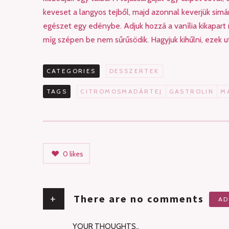
keveset a langyos tejből, majd azonnal keverjük simár
egészet egy edénybe. Adjuk hozzá a vanília kikapart
míg szépen be nem sűrűsödik. Hagyjuk kihűlni, ezek u
CATEGORIES
DESSZERTEK
TAGS
CITROMOSMADÁRTEJ
GASTROLIN
M
0
likes
+
There are no comments
AD