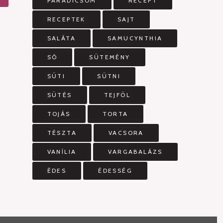
PARADICSOM
RECEPT
RECEPTEK
SAJT
SALÁTA
SAMUCYNTHIA
SÓ
SÜTEMÉNY
SÜTI
SÜTNI
SÜTÉS
TEJFÖL
TOJÁS
TORTA
TÉSZTA
VACSORA
VANÍLIA
VARGABALÁZS
ÉDES
ÉDESSÉG