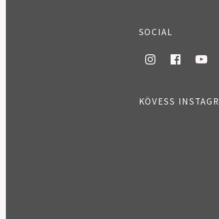
SOCIAL
instagram
faceboo
you
KÖVESS INSTAG