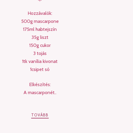
Hozzávalók:
500g mascarpone
175ml habtejszín
35g liszt
150g cukor
3 tojás
1tk vanília kivonat
1csipet só
Elkészítés:
A mascarponét..
TOVÁBB