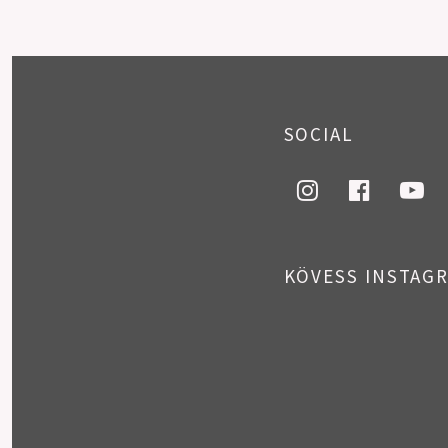
PREV
POSTS
SOCIAL
NAVIGATION
instagram
faceboo
you
KÖVESS INSTAG