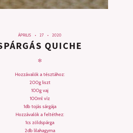
ÁPRILIS
27
2020
SPÁRGÁS QUICHE
✻
Hozzávalók a tésztához:
200g liszt
100g vaj
100ml víz
1db tojás sárgája
Hozzávalók a feltéthez:
1cs zöldspárga
2db lilahagyma