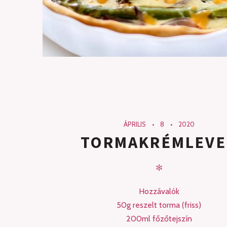
ÁPRILIS
8
2020
TORMAKRÉMLEVE
✻
Hozzávalók
50g reszelt torma (friss)
200ml főzőtejszín