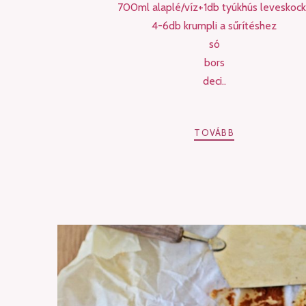
700ml alaplé/víz+1db tyúkhús leveskoc
4-6db krumpli a sűrítéshez
só
bors
deci..
TOVÁBB