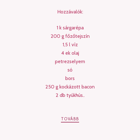
Hozzávalók:
1 k sárgarépa
200 g főzőtejszín
1,5 l víz
4 ek olaj
petrezselyem
só
bors
250 g kockázott bacon
2 db tyúkhús..
TOVÁBB