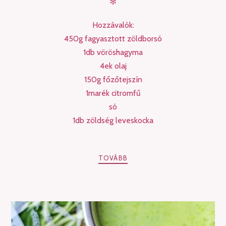
✻
Hozzávalók:
450g fagyasztott zöldborsó
1db vöröshagyma
4ek olaj
150g főzőtejszín
1marék citromfű
só
1db zöldség leveskocka
TOVÁBB