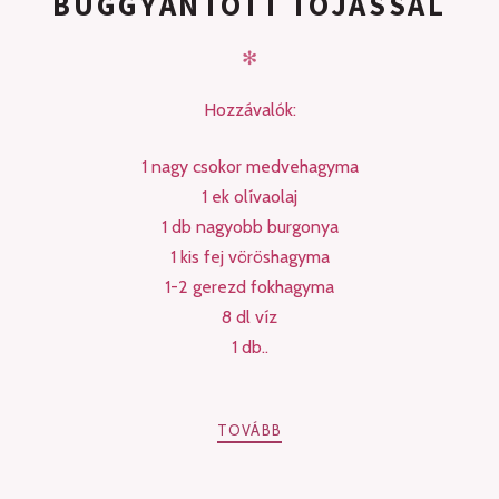
BUGGYANTOTT TOJÁSSAL
✻
Hozzávalók:
1 nagy csokor medvehagyma
1 ek olívaolaj
1 db nagyobb burgonya
1 kis fej vöröshagyma
1-2 gerezd fokhagyma
8 dl víz
1 db..
TOVÁBB