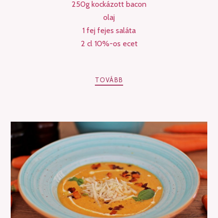
250g kockázott bacon
olaj
1 fej fejes saláta
2 cl 10%-os ecet
TOVÁBB