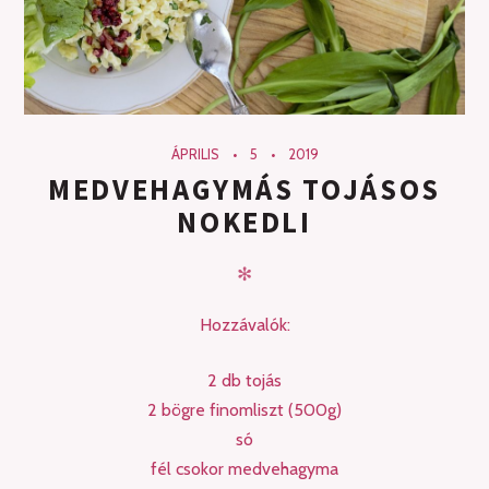
ÁPRILIS
5
2019
MEDVEHAGYMÁS TOJÁSOS
NOKEDLI
✻
Hozzávalók:
2 db tojás
2 bögre finomliszt (500g)
só
fél csokor medvehagyma