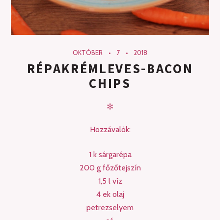
OKTÓBER
7
2018
RÉPAKRÉMLEVES-BACON
CHIPS
✻
Hozzávalók:
1 k sárgarépa
200 g főzőtejszín
1,5 l víz
4 ek olaj
petrezselyem