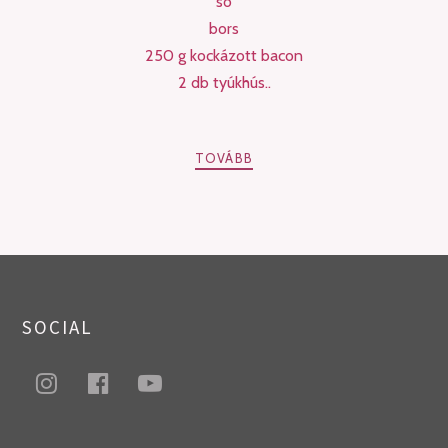
só
bors
250 g kockázott bacon
2 db tyúkhús..
TOVÁBB
PREV
NEXT
POSTS
SOCIAL
NAVIGATION
instagram
facebook
youtube